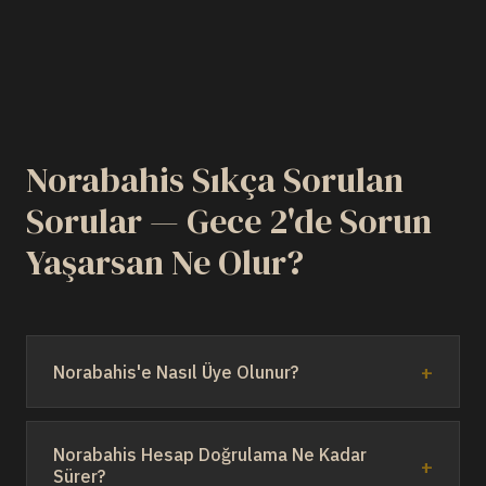
Norabahis Sıkça Sorulan
Sorular — Gece 2'de Sorun
Yaşarsan Ne Olur?
Norabahis'e Nasıl Üye Olunur?
Norabahis kayıt formu 3 alan istiyor. Ad, e-posta,
telefon. Kimlik doğrulama ayrı adım. Genellikle 2
Norabahis Hesap Doğrulama Ne Kadar
dakika sürüyor. Asıl önemli olan şu: kayıt kolay, ama
Sürer?