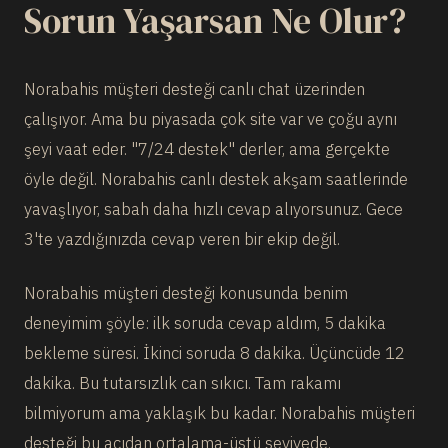
Sorun Yaşarsan Ne Olur?
Norabahis müşteri desteği canlı chat üzerinden
çalışıyor. Ama bu piyasada çok site var ve çoğu aynı
şeyi vaat eder. "7/24 destek" derler, ama gerçekte
öyle değil. Norabahis canlı destek akşam saatlerinde
yavaşlıyor, sabah daha hızlı cevap alıyorsunuz. Gece
3'te yazdığınızda cevap veren bir ekip değil.
Norabahis müşteri desteği konusunda benim
deneyimim şöyle: ilk soruda cevap aldım, 5 dakika
bekleme süresi. İkinci soruda 8 dakika. Üçüncüde 12
dakika. Bu tutarsızlık can sıkıcı. Tam rakamı
bilmiyorum ama yaklaşık bu kadar. Norabahis müşteri
desteği bu açıdan ortalama-üstü seviyede.