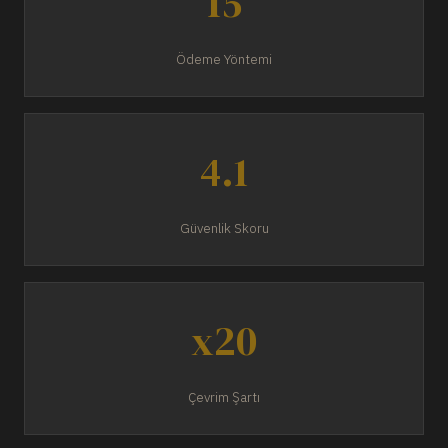
15
Ödeme Yöntemi
4.1
Güvenlik Skoru
x20
Çevrim Şartı