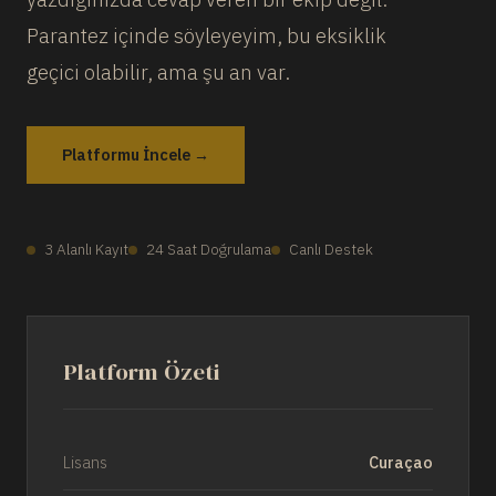
Parantez içinde söyleyeyim, bu eksiklik
geçici olabilir, ama şu an var.
Platformu İncele →
3 Alanlı Kayıt
24 Saat Doğrulama
Canlı Destek
Platform Özeti
Lisans
Curaçao