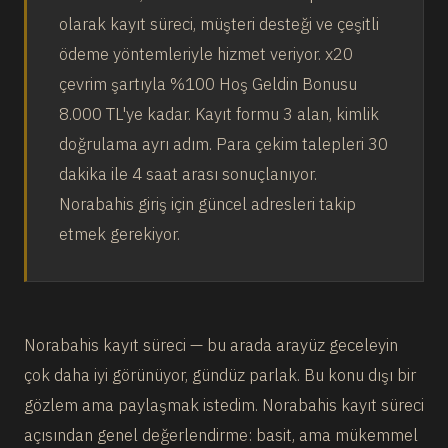
olarak kayıt süreci, müşteri desteği ve çeşitli
ödeme yöntemleriyle hizmet veriyor. x20
çevrim şartıyla %100 Hoş Geldin Bonusu
8.000 TL'ye kadar. Kayıt formu 3 alan, kimlik
doğrulama ayrı adım. Para çekim talepleri 30
dakika ile 4 saat arası sonuçlanıyor.
Norabahis giriş için güncel adresleri takip
etmek gerekiyor.
Norabahis kayıt süreci — bu arada arayüz geceleyin
çok daha iyi görünüyor, gündüz parlak. Bu konu dışı bir
gözlem ama paylaşmak istedim. Norabahis kayıt süreci
açısından genel değerlendirme: basit, ama mükemmel