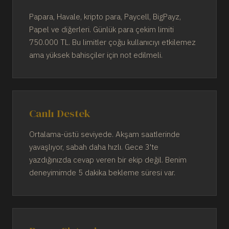
Papara, Havale, kripto para, Paycell, BigPayz,
Papel ve diğerleri. Günlük para çekim limiti
750.000 TL. Bu limitler çoğu kullanıcıyı etkilemez
ama yüksek bahisçiler için not edilmeli.
Canlı Destek
Ortalama-üstü seviyede. Akşam saatlerinde
yavaşlıyor, sabah daha hızlı. Gece 3'te
yazdığınızda cevap veren bir ekip değil. Benim
deneyimimde 5 dakika bekleme süresi var.