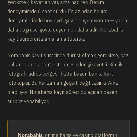
gecikme şikayetleri var, ama nadiren. Benim
deneyimimde 6 saat sürdü. En azından benim
deneyimlerimde böyleydi. Şöyle düşünüyorum — ya da
daha doğrusu, şöyle düşünmek daha adil: Norabahis
kayıt süreci ortalama, ama tutarsız.
Norabahis kayıt sürecinde dürüst olmak gerekirse, bazı
kullanıcılar ek belge istenmesinden şikayetçi. Kimlik
fotoğrafı, adres belgesi, hatta bazen banka kartı
fotokopisi. Bu her zaman geçerli değil tabii ki. Ama
olabiliyor. Norabahis kayıt süreci bu açıdan bazen
sürpriz yapabiliyor.
Norabahis
, online bahis ve casino platformu