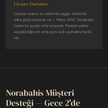
Lisans Durumu
Curaçao lisansı, bu sektörde yaygın. Sektörde
daha güçlü lisanslar var — Malta, UKGC. Norabahis
lisansı bu açıdan orta seviyede. Parasını yatırıp
uyuyabildiğin yer, ama gözü açık uyumakta fayda
var.
Norabahis Müşteri
Desteği — Gece 2'de