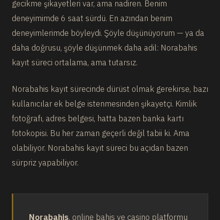
gecikme şikayetleri var, ama nadiren. Benim
deneyimimde 6 saat sürdü. En azından benim
deneyimlerimde böyleydi. Şöyle düşünüyorum — ya da
daha doğrusu, şöyle düşünmek daha adil: Norabahis
kayıt süreci ortalama, ama tutarsız.
Norabahis kayıt sürecinde dürüst olmak gerekirse, bazı
kullanıcılar ek belge istenmesinden şikayetçi. Kimlik
fotoğrafı, adres belgesi, hatta bazen banka kartı
fotokopisi. Bu her zaman geçerli değil tabii ki. Ama
olabiliyor. Norabahis kayıt süreci bu açıdan bazen
sürpriz yapabiliyor.
Norabahis
, online bahis ve casino platformu