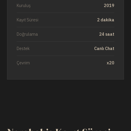
Kuruluş
2019
Kayıt Süresi
2 dakika
Doğrulama
24 saat
Destek
Canlı Chat
Çevrim
x20