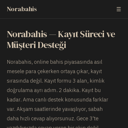
Norabahis
☰
Norabahis — Kayıt Süreci ve
Müşteri Desteği
Norabahis, online bahis piyasasında asıl
mesele para çekerken ortaya çıkar, kayıt
sırasında değil. Kayıt formu 3 alan, kimlik
doğrulama ayrı adım. 2 dakika. Kayıt bu
kadar. Ama canlı destek konusunda farklar
var. Akşam saatlerinde yavaşlıyor, sabah
daha hızlı cevap alıyorsunuz. Gece 3'te
yazdığınızda cevap veren bir ekip değil.