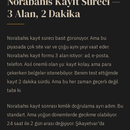
Norabahis Kayıt Süreci —
3 Alan, 2 Dakika
Norabahis kayıt süreci basit görünüyor. Ama bu
piyasada çok site var ve çoğu aynı şeyi vaat eder.
Norabahis kayıt formu 3 alan istiyor: ad, e-posta,
telefon. Asıl önemli olan şu: kayıt kolay, ama para
çekerken belgeler istenebiliyor. Benim test ettiğimde
kayıt 2 dakika sürdü. Ama bu her zaman geçerli değil
tabii ki.
Norabahis kayıt sonrası kimlik doğrulama ayrı adım. Bu
standart. Ama yoğun dönemlerde gecikme olabiliyor.
24 saat ile 2 gün arası değişiyor. Şikayetvar'da