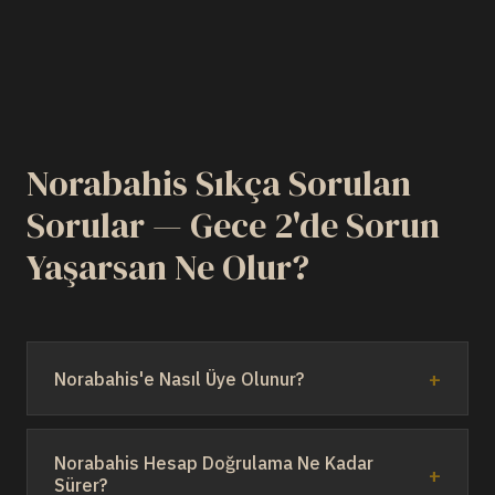
Norabahis Sıkça Sorulan
Sorular — Gece 2'de Sorun
Yaşarsan Ne Olur?
Norabahis'e Nasıl Üye Olunur?
Norabahis kayıt formu 3 alan istiyor. Ad, e-posta,
telefon. Kimlik doğrulama ayrı adım. Genellikle 2
Norabahis Hesap Doğrulama Ne Kadar
dakika sürüyor. Asıl önemli olan şu: kayıt kolay, ama
Sürer?