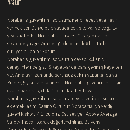
Var
Norabahis güvenilir mi sorusuna net bir evet veya hayır
vermek zor. Çünkü bu piyasada çok site var ve çoğu aynı
şeyi vaat eder. Norabahis'in lisansı Curaçao'dan, bu
sektörde yaygın. Ama en güçlü olanı değil. Ortada
duruyor, bu da bir konum.
Norabahis güvenilir mi sorusunun cevabı kullanıcı
deneyimlerinde gizli. Şikayetvar'da para çekim şikayetleri
var. Ama aynı zamanda sorunsuz çekim yapanlar da var.
Bu dengeyi anlamak önemli. Norabahis güvenilir mi — işin
özüne bakarsak, dikkatli olmakta fayda var.
Norabahis güvenilir mi sorusuna cevap verirken şunu da
eklemek lazım: Casino Guru'nun Norabahis için verdiği
güvenlik skoru 4.1, bu orta-üst seviye. "Above Average
Safety Index" olarak değerlendirilmiş. Bu veriyi
görmezden gelmek doğru olmaz. Norabahis güvenilir mi