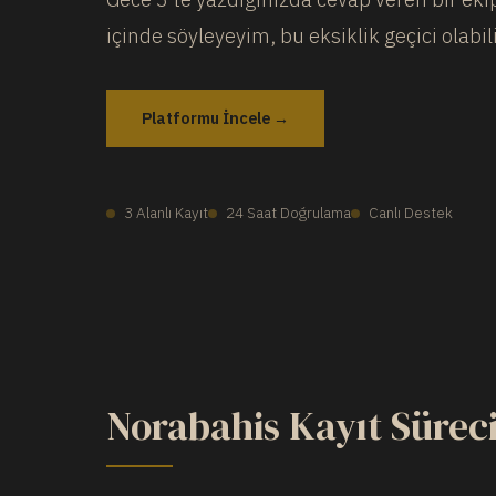
içinde söyleyeyim, bu eksiklik geçici olabil
Platformu İncele →
3 Alanlı Kayıt
24 Saat Doğrulama
Canlı Destek
Norabahis Kayıt Süreci