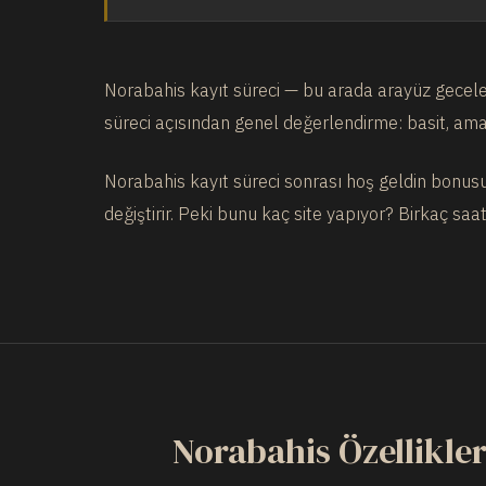
Norabahis kayıt süreci — bu arada arayüz gecele
süreci açısından genel değerlendirme: basit, a
Norabahis kayıt süreci sonrası hoş geldin bonus
değiştirir. Peki bunu kaç site yapıyor? Birkaç saat
Norabahis Özellikle