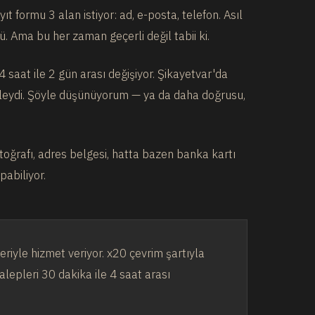
 formu 3 alan istiyor: ad, e-posta, telefon. Asıl
. Ama bu her zaman geçerli değil tabii ki.
saat ile 2 gün arası değişiyor. Şikayetvar'da
leydi. Şöyle düşünüyorum — ya da daha doğrusu,
toğrafı, adres belgesi, hatta bazen banka kartı
pabiliyor.
eriyle hizmet veriyor. x20 çevrim şartıyla
epleri 30 dakika ile 4 saat arası