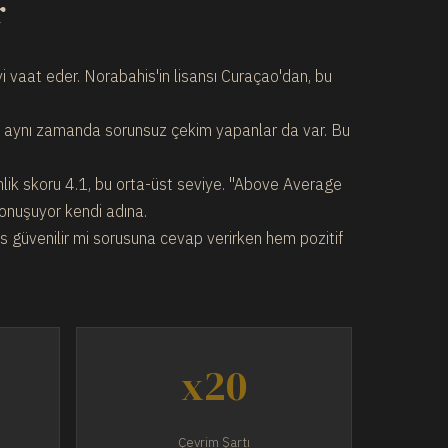
r
i vaat eder. Norabahis'in lisansı Curaçao'dan, bu
Ama aynı zamanda sorunsuz çekim yapanlar da var. Bu
lik skoru 4.1, bu orta-üst seviye. "Above Average
onuşuyor kendi adına.
is güvenilir mi sorusuna cevap verirken hem pozitif
x20
Çevrim Şartı