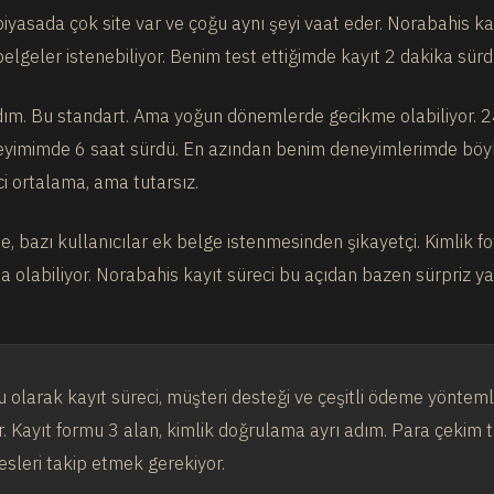
yasada çok site var ve çoğu aynı şeyi vaat eder. Norabahis kayıt
lgeler istenebiliyor. Benim test ettiğimde kayıt 2 dakika sürdü
ım. Bu standart. Ama yoğun dönemlerde gecikme olabiliyor. 24 
neyimimde 6 saat sürdü. En azından benim deneyimlerimde böy
i ortalama, ama tutarsız.
 bazı kullanıcılar ek belge istenmesinden şikayetçi. Kimlik fo
ma olabiliyor. Norabahis kayıt süreci bu açıdan bazen sürpriz ya
u olarak kayıt süreci, müşteri desteği ve çeşitli ödeme yönteml
ayıt formu 3 alan, kimlik doğrulama ayrı adım. Para çekim tal
esleri takip etmek gerekiyor.