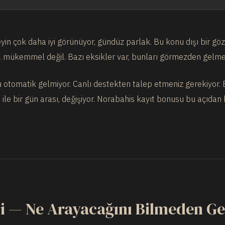
yin çok daha iyi görünüyor, gündüz parlak. Bu konu dışı bir 
ma mükemmel değil. Bazı eksikler var, bunları görmezden gelm
u otomatik gelmiyor. Canlı destekten talep etmeniz gerekiyor
 ile bir gün arası, değişiyor. Norabahis kayıt bonusu bu açıdan b
ri — Ne Arayacağını Bilmeden Ge