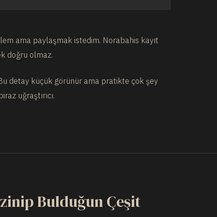
gözlem ama paylaşmak istedim. Norabahis kayıt
ek doğru olmaz.
. Bu detay küçük görünür ama pratikte çok şey
iraz uğraştırıcı.
zinip Bulduğun Çeşit