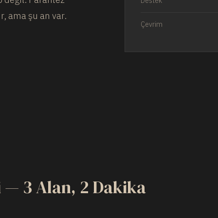
Destek
ir, ama şu an var.
Çevrim
 — 3 Alan, 2 Dakika