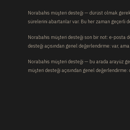
Norabahis müşteri desteği — dürüst olmak gerekirs
sürelerini abartanlar var. Bu her zaman geçerli de
Norabahis müşteri desteği son bir not: e-posta de
desteği açısından genel değerlendirme: var, am
Norabahis müşteri desteği — bu arada arayüz ge
müşteri desteği açısından genel değerlendirme: 