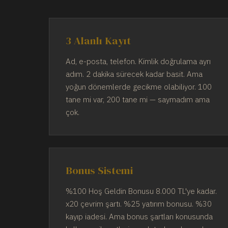
3 Alanlı Kayıt
Ad, e-posta, telefon. Kimlik doğrulama ayrı
adım. 2 dakika sürecek kadar basit. Ama
yoğun dönemlerde gecikme olabiliyor. 100
tane mi var, 200 tane mi — saymadım ama
çok.
Bonus Sistemi
%100 Hoş Geldin Bonusu 8.000 TL'ye kadar.
x20 çevrim şartı. %25 yatırım bonusu. %30
kayıp iadesi. Ama bonus şartları konusunda