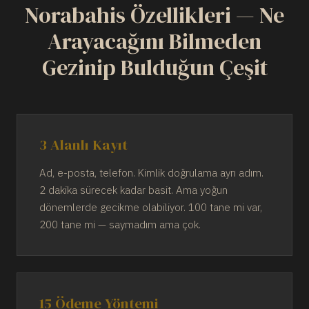
Norabahis Özellikleri — Ne
Arayacağını Bilmeden
Gezinip Bulduğun Çeşit
3 Alanlı Kayıt
Ad, e-posta, telefon. Kimlik doğrulama ayrı adım.
2 dakika sürecek kadar basit. Ama yoğun
dönemlerde gecikme olabiliyor. 100 tane mi var,
200 tane mi — saymadım ama çok.
15 Ödeme Yöntemi