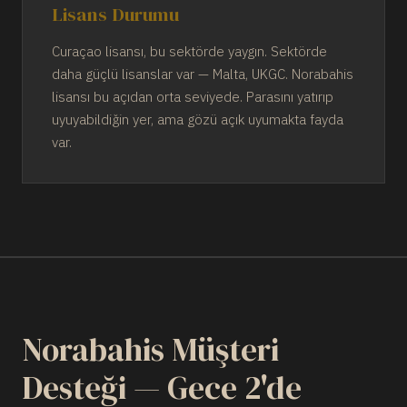
Lisans Durumu
Curaçao lisansı, bu sektörde yaygın. Sektörde
daha güçlü lisanslar var — Malta, UKGC. Norabahis
lisansı bu açıdan orta seviyede. Parasını yatırıp
uyuyabildiğin yer, ama gözü açık uyumakta fayda
var.
Norabahis Müşteri
Desteği — Gece 2'de