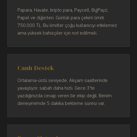
Papara, Havale, kripto para, Paycell, BigPayz,
Papel ve diğerleri. Günlük para çekim limiti
750.000 TL. Bu limitler çoğu kullanıcıyı etkilemez
ama yüksek bahisçiler için not edilmeli.
Canlı Destek
Ortalama-üstü seviyede. Akşam saatlerinde
yavaşlıyor, sabah daha hızlı. Gece 3'te
yazdığınızda cevap veren bir ekip değil. Benim
deneyimimde 5 dakika bekleme süresi var.