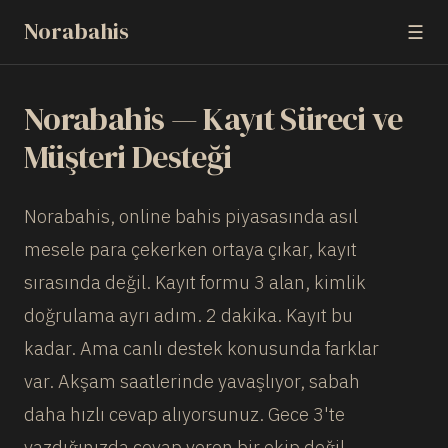
Norabahis
☰
Norabahis — Kayıt Süreci ve
Müşteri Desteği
Norabahis, online bahis piyasasında asıl
mesele para çekerken ortaya çıkar, kayıt
sırasında değil. Kayıt formu 3 alan, kimlik
doğrulama ayrı adım. 2 dakika. Kayıt bu
kadar. Ama canlı destek konusunda farklar
var. Akşam saatlerinde yavaşlıyor, sabah
daha hızlı cevap alıyorsunuz. Gece 3'te
yazdığınızda cevap veren bir ekip değil.