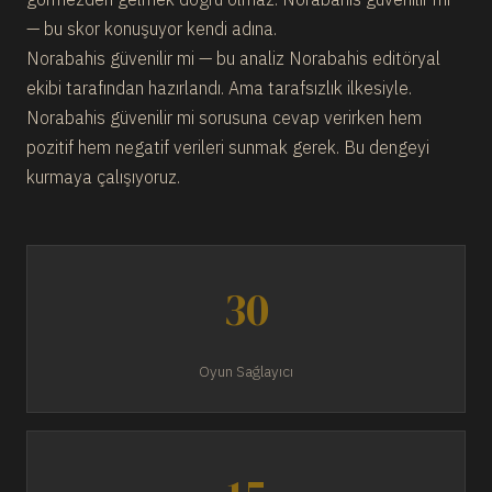
— bu skor konuşuyor kendi adına.
Norabahis güvenilir mi — bu analiz Norabahis editöryal
ekibi tarafından hazırlandı. Ama tarafsızlık ilkesiyle.
Norabahis güvenilir mi sorusuna cevap verirken hem
pozitif hem negatif verileri sunmak gerek. Bu dengeyi
kurmaya çalışıyoruz.
30
Oyun Sağlayıcı