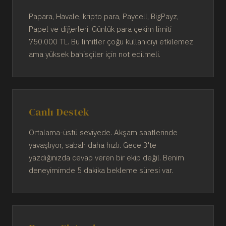
Papara, Havale, kripto para, Paycell, BigPayz,
Papel ve diğerleri. Günlük para çekim limiti
750.000 TL. Bu limitler çoğu kullanıcıyı etkilemez
ama yüksek bahisçiler için not edilmeli.
Canlı Destek
Ortalama-üstü seviyede. Akşam saatlerinde
yavaşlıyor, sabah daha hızlı. Gece 3'te
yazdığınızda cevap veren bir ekip değil. Benim
deneyimimde 5 dakika bekleme süresi var.