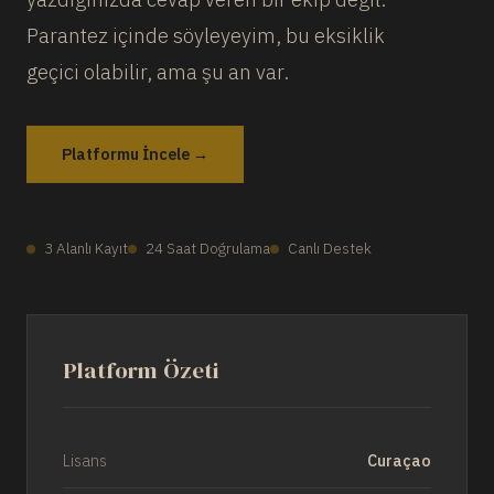
Parantez içinde söyleyeyim, bu eksiklik
geçici olabilir, ama şu an var.
Platformu İncele →
3 Alanlı Kayıt
24 Saat Doğrulama
Canlı Destek
Platform Özeti
Lisans
Curaçao