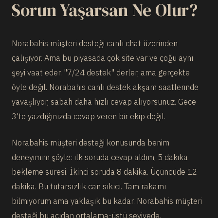
Sorun Yaşarsan Ne Olur?
Norabahis müşteri desteği canlı chat üzerinden
çalışıyor. Ama bu piyasada çok site var ve çoğu aynı
şeyi vaat eder. "7/24 destek" derler, ama gerçekte
öyle değil. Norabahis canlı destek akşam saatlerinde
yavaşlıyor, sabah daha hızlı cevap alıyorsunuz. Gece
3'te yazdığınızda cevap veren bir ekip değil.
Norabahis müşteri desteği konusunda benim
deneyimim şöyle: ilk soruda cevap aldım, 5 dakika
bekleme süresi. İkinci soruda 8 dakika. Üçüncüde 12
dakika. Bu tutarsızlık can sıkıcı. Tam rakamı
bilmiyorum ama yaklaşık bu kadar. Norabahis müşteri
desteği bu açıdan ortalama-üstü seviyede.