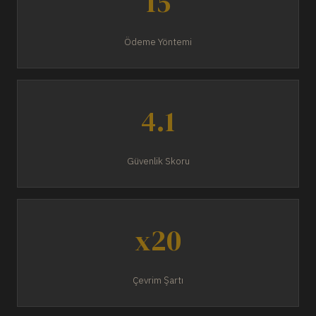
15
Ödeme Yöntemi
4.1
Güvenlik Skoru
x20
Çevrim Şartı