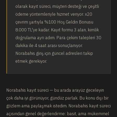
olarak kayıt süreci, müşteri desteği ve çeşitli
ödeme yöntemleriyle hizmet veriyor. x20
çevrim şartıyla %100 Hoş Geldin Bonusu
8.000 TL'ye kadar. Kayıt formu 3 alan, kimlik
doğrulama ayrı adım. Para çekim talepleri 30
dakika ile 4 saat arası sonuçlanıyor.
Norabahis giriş için güncel adresleri takip
etmek gerekiyor.
Norabahis kayıt süreci — bu arada arayüz geceleyin
çok daha iyi görünüyor, gündüz parlak. Bu konu dışı bir
gözlem ama paylaşmak istedim. Norabahis kayıt süreci
açısından genel değerlendirme: basit, ama mükemmel