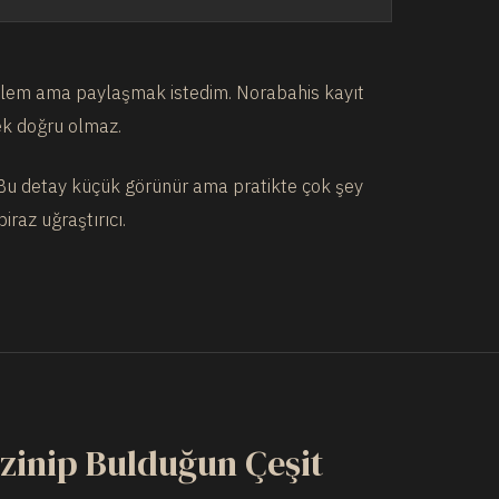
gözlem ama paylaşmak istedim. Norabahis kayıt
ek doğru olmaz.
. Bu detay küçük görünür ama pratikte çok şey
iraz uğraştırıcı.
zinip Bulduğun Çeşit