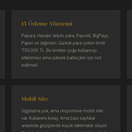
15 Ödeme Yöntemi
Papara, Havale, kripto para, Paycell, BigPayz,
Papel ve diğerleri. Günlük para çekim limiti
750.000 TL. Bu limitler çoğu kullanıcıyı
etkilemez ama yüksek bahisçiler için not
edilmeli.
Mobil Site
Uygulama yok, ama responsive mobil site
var. Kullanımı kolay. Ama bazı sayfalar
arasında geçişlerde küçük takılmalar oluyor.