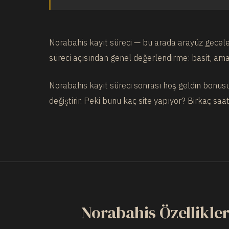
Norabahis kayıt süreci — bu arada arayüz gecele
süreci açısından genel değerlendirme: basit, a
Norabahis kayıt süreci sonrası hoş geldin bonus
değiştirir. Peki bunu kaç site yapıyor? Birkaç saat
Norabahis Özellikle