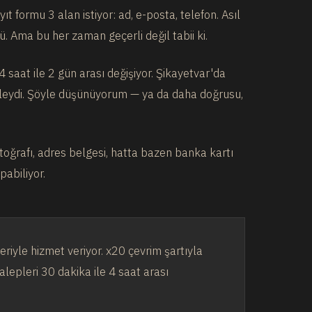
 formu 3 alan istiyor: ad, e-posta, telefon. Asıl
. Ama bu her zaman geçerli değil tabii ki.
saat ile 2 gün arası değişiyor. Şikayetvar'da
leydi. Şöyle düşünüyorum — ya da daha doğrusu,
toğrafı, adres belgesi, hatta bazen banka kartı
pabiliyor.
eriyle hizmet veriyor. x20 çevrim şartıyla
epleri 30 dakika ile 4 saat arası