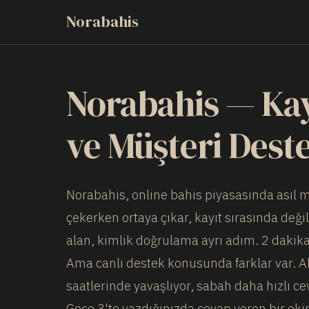
Norabahis
Norabahis — Kay
ve Müşteri Deste
Norabahis, online bahis piyasasında asıl 
çekerken ortaya çıkar, kayıt sırasında değil
alan, kimlik doğrulama ayrı adım. 2 dakika
Ama canlı destek konusunda farklar var. 
saatlerinde yavaşlıyor, sabah daha hızlı c
Gece 3'te yazdığınızda cevap veren bir eki